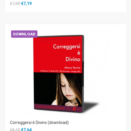
€7,99
€7,19
DOWNLOAD
Correggersi è Divino (download)
€8,49
€7,64