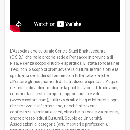
L'Associazione culturale Centro Studi Bhaktivedanta
(C.S.B.), che ha la propria sede a Ponsacco in provincia di
Pisa, è senza scopo di lucro e apartitica. E' stata fondata nel
1995 con lo scopo di promuovere la cultura, le tradizioni e la
spiritualità dell'India diffondendo in tutta Italia e anche
all’estero gli insegnamenti della tradizione spirituale Yoga e
dei testi indovedici, mediante la pubblicazione di traduzioni,
commentarii, testi stampati, supporti audio e video
(www.csbstore.com), l’utilizzo di siti e blog in Internet e ogni
altro mezzo di informazione, nonché attraverso
conferenze, seminari e corsi, oltre che in sede e via internet,
anche presso Istituti Culturali, Scuole ed Università,
Associazioni di categoria (arti, mestieri e professioni),