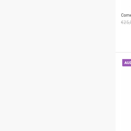
Come 
€25,
AUD