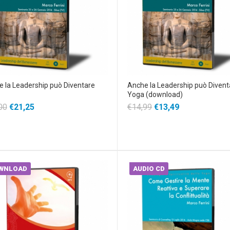
 la Leadership può Diventare
Anche la Leadership può Divent
Yoga (download)
00
€21,25
€14,99
€13,49
WNLOAD
AUDIO CD