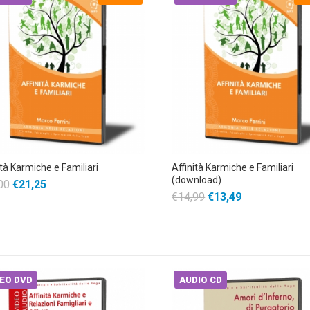
ità Karmiche e Familiari
Affinità Karmiche e Familiari
(download)
00
€21,25
€14,99
€13,49
EO DVD
AUDIO CD