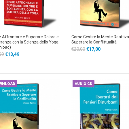
Affrontare e Superare Dolore e
Come Gestire la Mente Reattiva
renza con la Scienza dello Yoga
Superare la Conflittualità
nload)
€20,00
€17,00
99
€13,49
WNLOAD
AUDIO CD