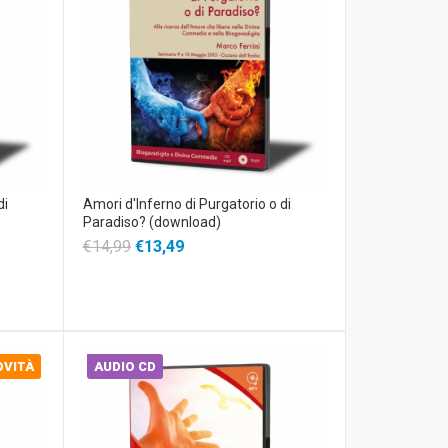
di
Amori d'Inferno di Purgatorio o di
Paradiso? (download)
€14,99
€13,49
OVITÀ
AUDIO CD