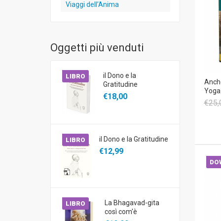
Viaggi dell’Anima
Oggetti più venduti
il Dono e la
LIBRO
Anche
Gratitudine
Yoga
€18,00
€25,
il Dono e la Gratitudine
LIBRO
€12,99
DO
La Bhagavad-gita
LIBRO
così com'è