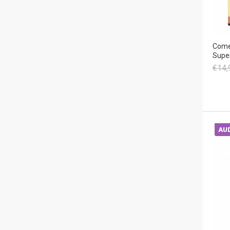
Come 
Super
€14,
AUD