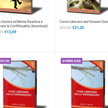
Gestire la Mente Reattiva e
Come Liberarsi dai Pensieri Dist
are la Conflittualità (download)
€25,00
€21,25
99
€13,49
IO CD
DOWNLOAD