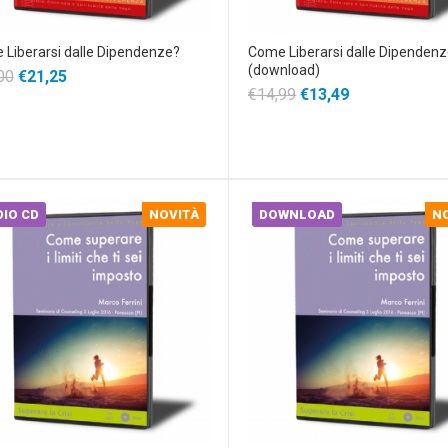
Liberarsi dalle Dipendenze?
Come Liberarsi dalle Dipenden
(download)
00
€21,25
€14,99
€13,49
IO CD
NOVITÀ
DOWNLOAD
N