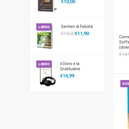
€10,00
Sentieri di Felicità
LIBRO
€14,00
€11,90
Come 
Soffe
(dow
€14,
il Dono e la
LIBRO
Gratitudine
€14,99
DO