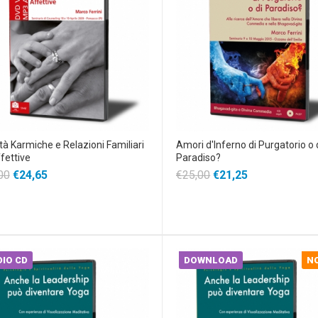
ità Karmiche e Relazioni Familiari
Amori d'Inferno di Purgatorio o 
fettive
Paradiso?
00
€24,65
€25,00
€21,25
IO CD
DOWNLOAD
N