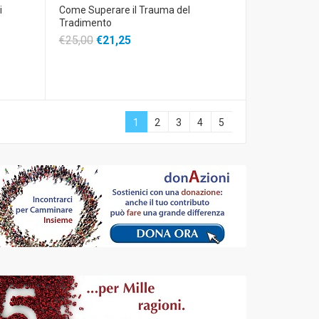
i
Come Superare il Trauma del
Tradimento
€25,00
€21,25
1
2
3
4
5