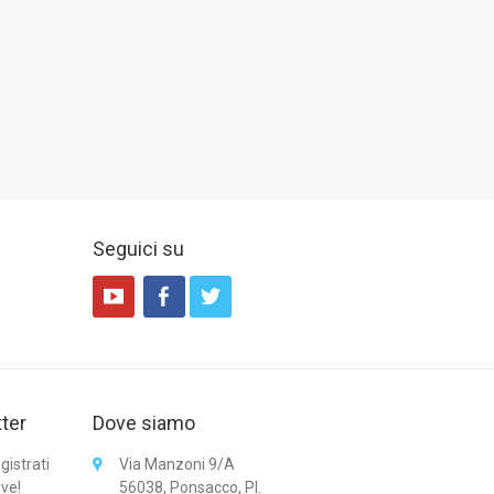
Seguici su
tter
Dove siamo
gistrati
Via Manzoni 9/A
ive!
56038, Ponsacco, PI.