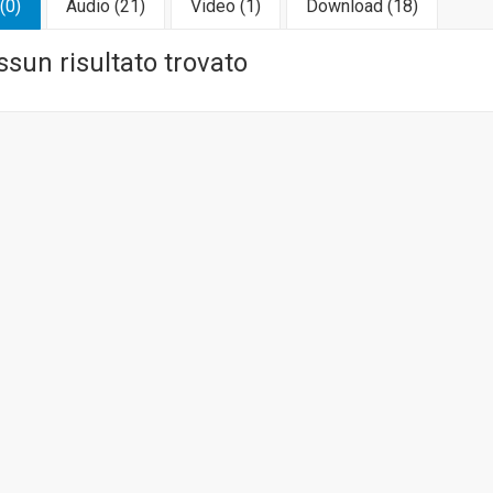
(0)
Audio
(21)
Video
(1)
Download
(18)
sun risultato trovato