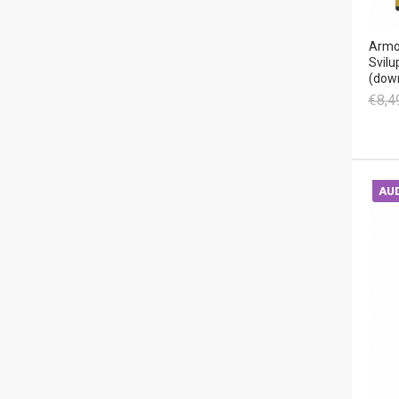
Armon
Svilu
(dow
€8,4
AUD