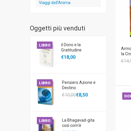
Viaggi dell’Anima
Oggetti più venduti
il Dono e la
LIBRO
Armon
Gratitudine
la Cr
€18,00
€14,
Pensiero Azione e
LIBRO
Destino
€10,00
€8,50
DO
La Bhagavad-gita
LIBRO
così com'è