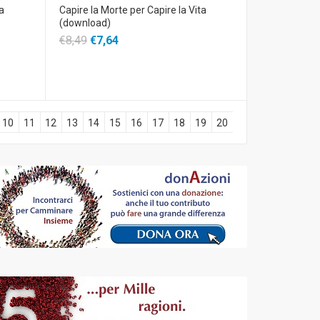
ta
Capire la Morte per Capire la Vita
(download)
€8,49
€7,64
10
11
12
13
14
15
16
17
18
19
20