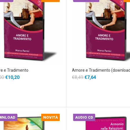
e e Tradimento
Amore e Tradimento (downloa
00
€10,20
€8,49
€7,64
WNLOAD
NOVITÀ
AUDIO CD