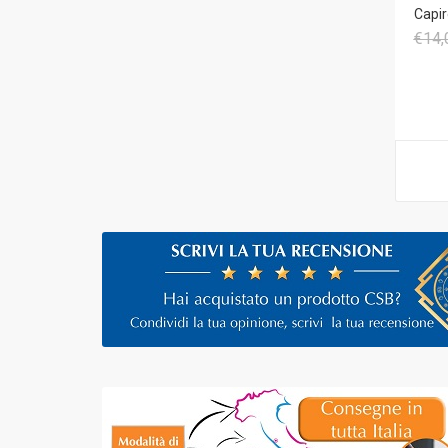
Capir
€14,