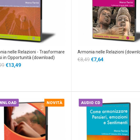
ia nelle Relazioni - Trasformare
Armonia nelle Relazioni (downl
isi in Opportunità (download)
€8,49
€7,64
99
€13,49
WNLOAD
NOVITÀ
AUDIO CD