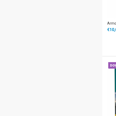
Armon
€10,
DO