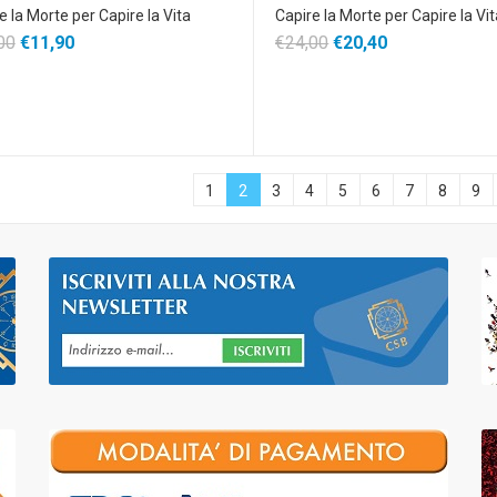
e la Morte per Capire la Vita
Capire la Morte per Capire la Vi
00
€11,90
€24,00
€20,40
1
2
3
4
5
6
7
8
9