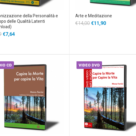
izzazione della Personalità e
Arte e Meditazione
ppo delle Qualità Latenti
€14,00
€11,90
nload)
9
€7,64
IO CD
VIDEO DVD