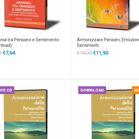
ia tra Pensiero e Sentimento
Armonizzare Pensieri, Emozion
nload)
Sentimenti
9
€7,64
€14,00
€11,90
IO CD
DOWNLOAD
N