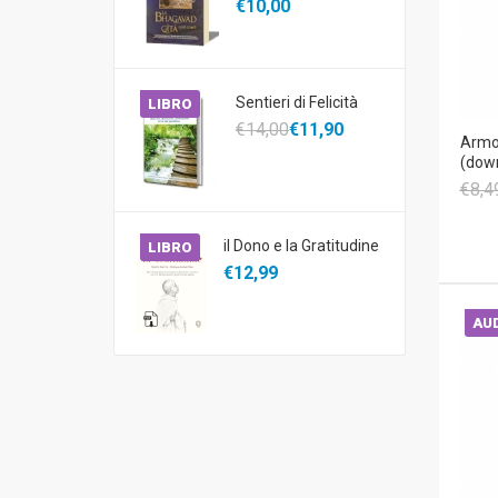
€10,00
Sentieri di Felicità
LIBRO
€14,00
€11,90
Armon
(dow
€8,4
il Dono e la Gratitudine
LIBRO
€12,99
AUD