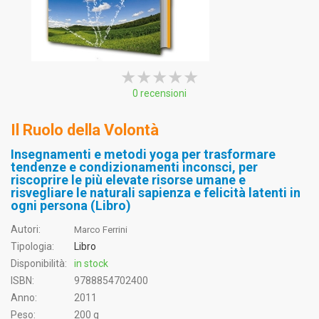
★★★★★
★★★★★
★★★★★
0 recensioni
Il Ruolo della Volontà
Insegnamenti e metodi yoga per trasformare
tendenze e condizionamenti inconsci, per
riscoprire le più elevate risorse umane e
risvegliare le naturali sapienza e felicità latenti in
ogni persona (Libro)
Autori:
Marco Ferrini
Tipologia:
Libro
Disponibilità:
in stock
ISBN:
9788854702400
Anno:
2011
Peso:
200 g