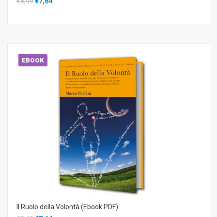
€8,49
€7,64
EBOOK
Il Ruolo della Volontà (Ebook PDF)