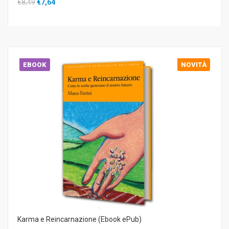
€8,49
€7,64
EBOOK
NOVITÀ
Karma e Reincarnazione (Ebook ePub)