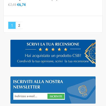
€7,49
€6,74
1
2