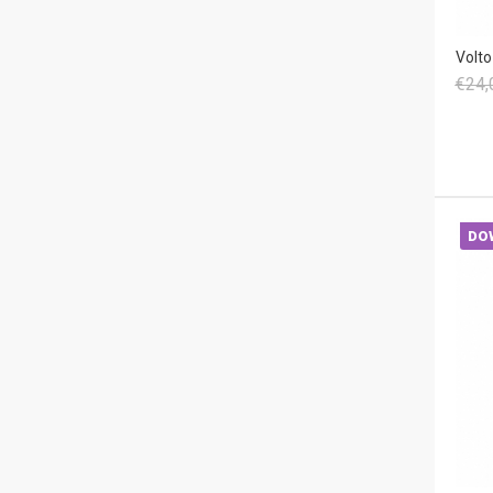
Volto
€24,
DO