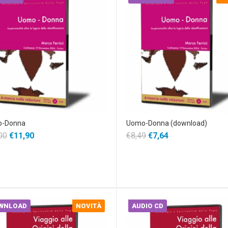
-Donna
Uomo-Donna (download)
00
€11,90
€8,49
€7,64
WNLOAD
NOVITÀ
AUDIO CD