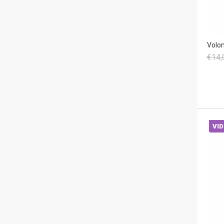
Volon
€14,
VID