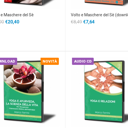
 e Maschere del Sè
Volto e Maschere del Sè (down
00
€20,40
€8,49
€7,64
WNLOAD
NOVITÀ
AUDIO CD