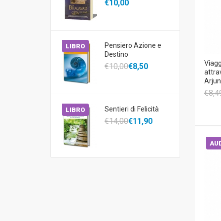
€10,00
Pensiero Azione e
LIBRO
Destino
Viagg
€10,00
€8,50
attra
Arjun
€8,4
Sentieri di Felicità
LIBRO
€14,00
€11,90
AUD