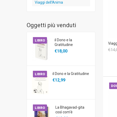
Viaggi dell’Anima
Oggetti più venduti
il Dono e la
LIBRO
Viagg
Gratitudine
€14,
€18,00
il Dono e la Gratitudine
LIBRO
€12,99
DO
La Bhagavad-gita
LIBRO
così com'è