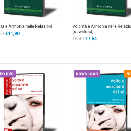
tà e Armonia nelle Relazioni
Volontà e Armonia nelle Relazio
(download)
00
€11,90
€8,49
€7,64
EO DVD
DOWNLOAD
N