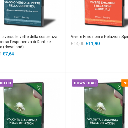
io verso le vette della coscienza
Vivere Emozioni e Relazioni Spir
verso l’esperienza di Dante e
€14,00
€11,90
a (download)
9
€7,64
IO CD
DOWNLOAD
N