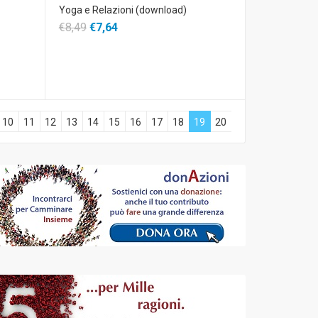
Yoga e Relazioni (download)
€8,49
€7,64
10
11
12
13
14
15
16
17
18
19
20