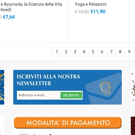
e Ayurveda, la Scienza della Vita
Yoga e Relazioni
nload)
€14,00
€11,90
9
€7,64
1
2
3
4
5
6
7
8
9