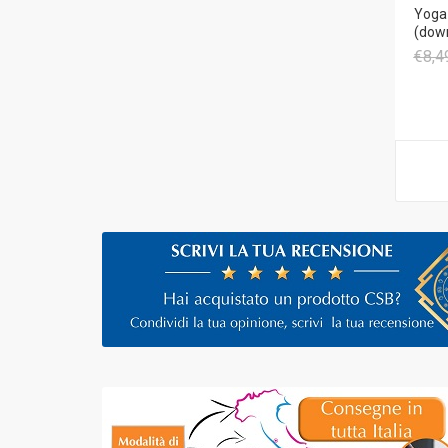
Yoga 
(dow
€8,4