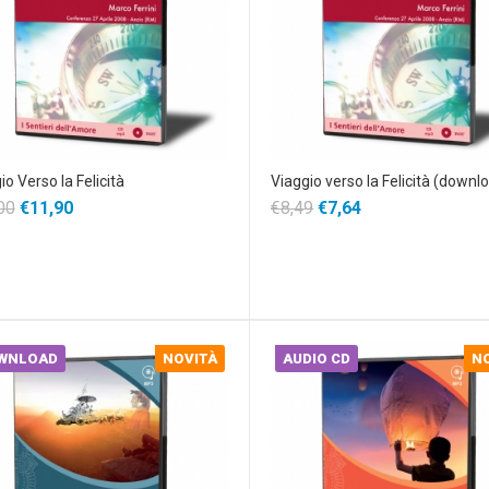
io Verso la Felicità
Viaggio verso la Felicità (downl
00
€11,90
€8,49
€7,64
WNLOAD
NOVITÀ
AUDIO CD
N