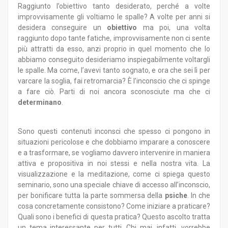
Raggiunto l’obiettivo tanto desiderato, perché a volte
improvvisamente gli voltiamo le spalle? A volte per anni si
desidera conseguire un
obiettivo
ma poi, una volta
raggiunto dopo tante fatiche, improvvisamente non ci sente
più attratti da esso, anzi proprio in quel momento che lo
abbiamo conseguito desideriamo inspiegabilmente voltargli
le spalle. Ma come, l’avevi tanto sognato, e ora che sei lì per
varcare la soglia, fai retromarcia? È l’inconscio che ci spinge
a fare ciò. Parti di noi ancora sconosciute ma che ci
determinano
.
Sono questi contenuti inconsci che spesso ci pongono in
situazioni pericolose e che dobbiamo imparare a conoscere
e a trasformare, se vogliamo davvero intervenire in maniera
attiva e propositiva in noi stessi e nella nostra vita. La
visualizzazione e la meditazione, come ci spiega questo
seminario, sono una speciale chiave di accesso all’inconscio,
per bonificare tutta la parte sommersa della
psiche
. In che
cosa concretamente consistono? Come iniziare a praticare?
Quali sono i benefici di questa pratica? Questo ascolto tratta
un tema interessante per tutti. Chi mai, infatti, vorrebbe