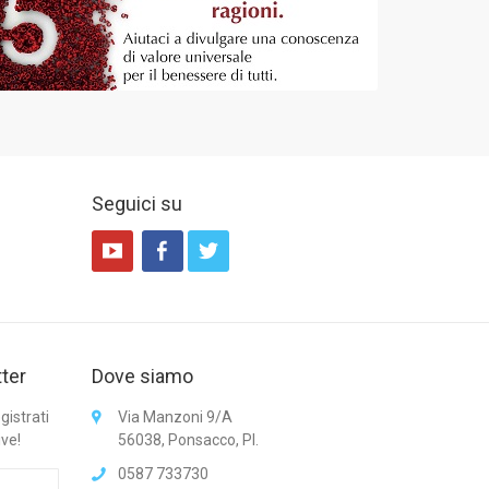
Seguici su
tter
Dove siamo
gistrati
Via Manzoni 9/A
ive!
56038, Ponsacco, PI.
0587 733730