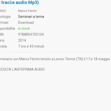
6 tracce audio Mp3)
tori:
Marco Ferrini
pologia:
Seminari a tema
rmati:
Download
sponibilità:
in stock
BN:
9788854705104
no:
2014
rata:
7 ore e 43 minuti
minario con Marco Ferrini tenuto a Levico Terme (TN) il 17 e 18 maggio
COLTA L'ANTEPRIMA AUDIO: