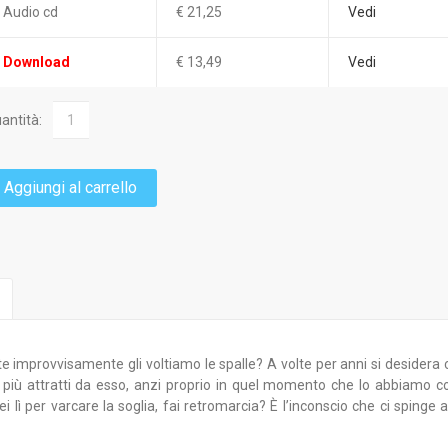
Audio cd
€ 21,25
Vedi
Download
€ 13,49
Vedi
antità:
Aggiungi al carrello
lte improvvisamente gli voltiamo le spalle? A volte per anni si desider
più attratti da esso, anzi proprio in quel momento che lo abbiamo co
i lì per varcare la soglia, fai retromarcia? È l’inconscio che ci spinge 