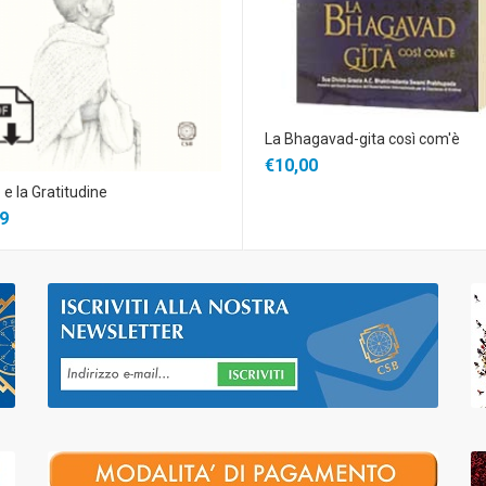
La Bhagavad-gita così com'è
€10,00
 e la Gratitudine
9