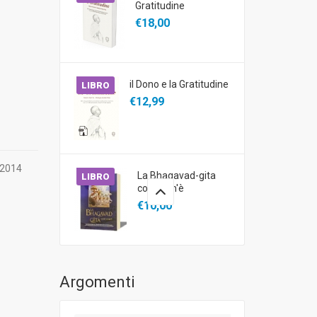
Gratitudine
€18,00
il Dono e la Gratitudine
LIBRO
€12,99
 2014
La Bhagavad-gita
LIBRO
così com'è
€10,00
Argomenti