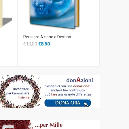
Pensiero Azione e Destino
Sentieri di Fe
€10,00
€8,50
€14,00
€11