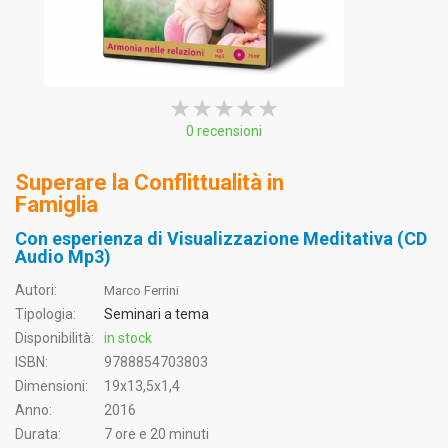
★★★★★
★★★★★
★★★★★
0 recensioni
Superare la Conflittualità in
Famiglia
Con esperienza di Visualizzazione Meditativa (CD
Audio Mp3)
Autori:
Marco Ferrini
Tipologia:
Seminari a tema
Disponibilità:
in stock
ISBN:
9788854703803
Dimensioni:
19x13,5x1,4
Anno:
2016
Durata:
7 ore e 20 minuti