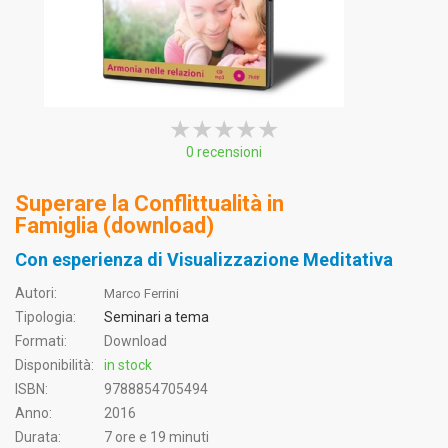
★★★★★
★★★★★
★★★★★
0 recensioni
Superare la Conflittualità in
Famiglia (download)
Con esperienza di Visualizzazione Meditativa
Autori:
Marco Ferrini
Tipologia:
Seminari a tema
Formati:
Download
Disponibilità:
in stock
ISBN:
9788854705494
Anno:
2016
Durata:
7 ore e 19 minuti