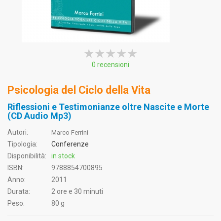
★★★★★
★★★★★
★★★★★
0 recensioni
Psicologia del Ciclo della Vita
Riflessioni e Testimonianze oltre Nascite e Morte
(CD Audio Mp3)
Autori:
Marco Ferrini
Tipologia:
Conferenze
Disponibilità:
in stock
ISBN:
9788854700895
Anno:
2011
Durata:
2 ore e 30 minuti
Peso:
80 g