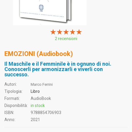
★★★★★
★★★★★
★★★★★
2 recensioni
EMOZIONI (Audiobook)
Il Maschile e il Femminile è in ognuno di noi.
Conoscerli per armonizzarli e viverli con
successo.
Autori:
Marco Ferrini
Tipologia:
Libro
Formati:
AudioBook
Disponibilità:
in stock
ISBN:
9788854706903
Anno:
2021