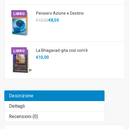
Pensiero Azione e Destino
LIBRO
€10,00
€8,50
La Bhagavad-gita così com'è
LIBRO
€10,00
Descrizione
Dettagli
Recensioni (
0
)