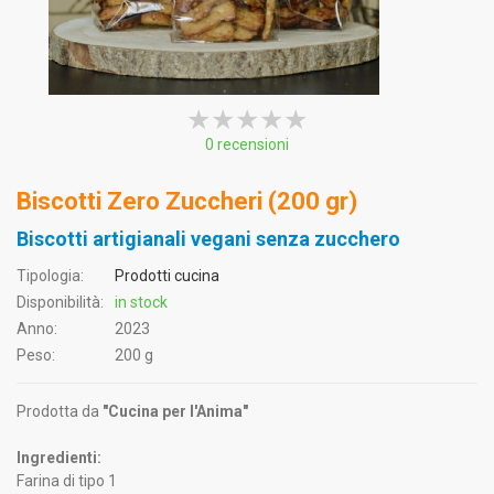
★★★★★
★★★★★
★★★★★
0 recensioni
Biscotti Zero Zuccheri (200 gr)
Biscotti artigianali vegani senza zucchero
Tipologia:
Prodotti cucina
Disponibilità:
in stock
Anno:
2023
Peso:
200 g
Prodotta da
"Cucina per l'Anima"
Ingredienti:
Farina di tipo 1