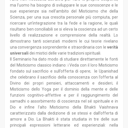
ma l’uomo ha bisogno di sviluppare le sue conoscenze e le
sue esperienze sia nell’ambito del Misticismo che della
Scienza, per una sua crescita personale più compiuta, per
ricercare un’integrazione tra la fede e la ragione, le quali
risultano ben conciliabili se si eleva la coscienza ad un certo
livello di realizzazione e comprensione della realtà. Lo
dimostrano tanti scienziati moderni le cui teorie rivelano
una convergenza sorprendente e straordinaria con le
verità
universali
dei mistici delle varie tradizioni spirituali.
Il Seminario ha dato modo di studiare direttamente le fonti
del Misticismo classico indiano: i Veda con il loro Misticismo
fondato sul sacrificio e sull’offerta di opere; le Upanishad
che celebrano il sacrificio della conoscenza con l’offerta al
Divino dei propri pensieri, attaccamenti e desideri; il
Misticismo dello Yoga per il dominio della mente e delle
funzioni cognitivo-affettive e per il raggiungimento del
samadhi o assorbimento di coscienza nel sé spirituale e in
Dio e infine l’alto Misticismo della Bhakti Vaishnava
caratterizzato dalla dedizione di se stessi e dall’offerta di
amore a Dio. La Bhakti è stata studiata in tre delle sue
principali espressioni letterarie ed esperienziali: nella