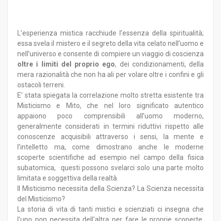
L’esperienza mistica racchiude l’essenza della spiritualità;
essa svela il mistero e il segreto della vita celato nell’uomo e
nell’universo e consente di compiere un viaggio di coscienza
oltre i limiti del proprio ego
, dei condizionamenti, della
mera razionalità che non ha ali per volare oltre i confini e gli
ostacoli terreni.
E’ stata spiegata la correlazione molto stretta esistente tra
Misticismo e Mito, che nel loro significato autentico
appaiono poco comprensibili all’uomo moderno,
generalmente considerati in termini riduttivi rispetto alle
conoscenze acquisibili attraverso i sensi, la mente e
l’intelletto ma, come dimostrano anche le moderne
scoperte scientifiche ad esempio nel campo della fisica
subatomica, questi possono svelarci solo una parte molto
limitata e soggettiva della realtà.
Il Misticismo necessita della Scienza? La Scienza necessita
del Misticismo?
La storia di vita di tanti mistici e scienziati ci insegna che
l'uno non necessita dell'altra per fare le proprie scoperte,