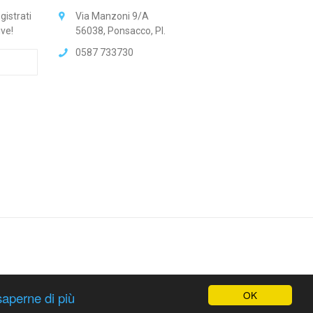
gistrati
Via Manzoni 9/A
ive!
56038, Ponsacco, PI.
0587 733730
OK
saperne di più