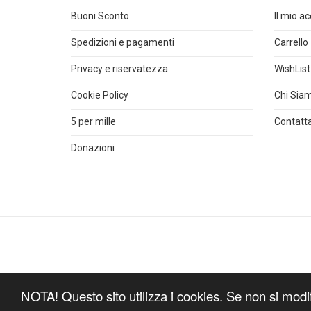
Buoni Sconto
Il mio a
Spedizioni e pagamenti
Carrello
Privacy e riservatezza
WishList
Cookie Policy
Chi Sia
5 per mille
Contatta
Donazioni
NOTA! Questo sito utilizza i cookies. Se non si modif