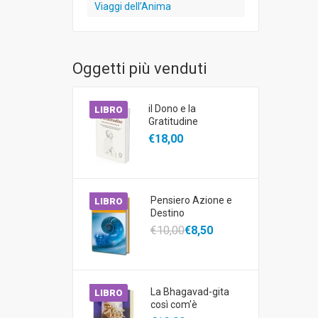
Viaggi dell’Anima
Oggetti più venduti
il Dono e la
LIBRO
Gratitudine
€18,00
Pensiero Azione e
LIBRO
Destino
€10,00
€8,50
La Bhagavad-gita
LIBRO
così com'è