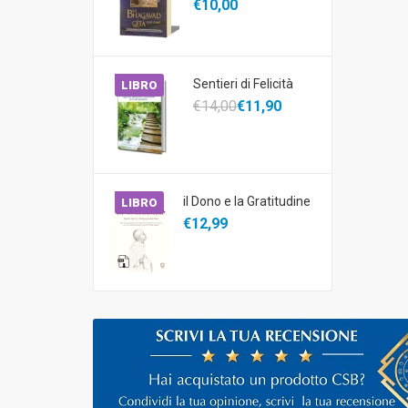
€10,00
Sentieri di Felicità
LIBRO
€14,00
€11,90
il Dono e la Gratitudine
LIBRO
€12,99