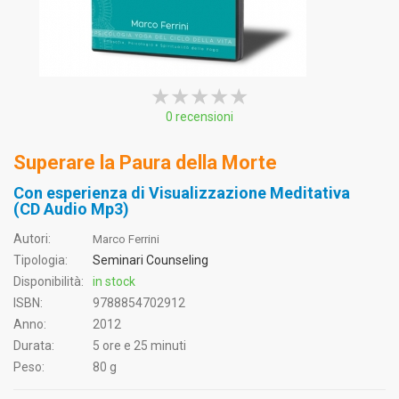
★★★★★
★★★★★
★★★★★
0 recensioni
Superare la Paura della Morte
Con esperienza di Visualizzazione Meditativa
(CD Audio Mp3)
Autori:
Marco Ferrini
Tipologia:
Seminari Counseling
Disponibilità:
in stock
ISBN:
9788854702912
Anno:
2012
Durata:
5 ore e 25 minuti
Peso:
80 g