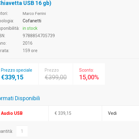
Chiavetta USB 16 gb)
tori:
Marco Ferrini
pologia:
Cofanetti
sponibilità:
in stock
BN:
9788854705739
no:
2016
rata:
159 ore
Prezzo speciale
Prezzo
Sconto:
€339,15
€399,00
15,00%
rmati Disponibili
Audio USB
€ 339,15
Vedi
antità: