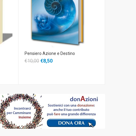
Pensiero Azione e Destino
Sentieri di Fe
€10,00
€8,50
€14,00
€11