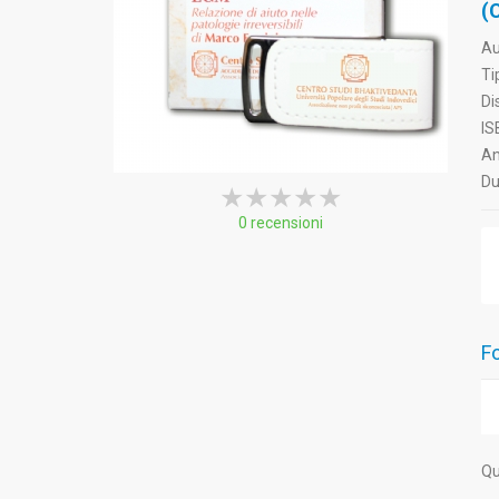
(
Au
Ti
Di
IS
An
Du
★★★★★
★★★★★
★★★★★
0 recensioni
Fo
Qu