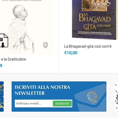
La Bhagavad-gita così com'è
€10,00
 e la Gratitudine
9