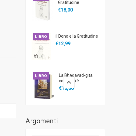
Gratitudine
€18,00
il Dono e la Gratitudine
LIBRO
€12,99
La Bhagavad-gita
LIBRO
così com'è
€10,00
Argomenti