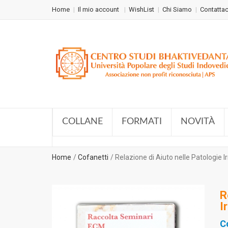
Home
Il mio account
WishList
Chi Siamo
Contattac
COLLANE
FORMATI
NOVITÀ
Home
Cofanetti
Relazione di Aiuto nelle Patologie I
R
I
C