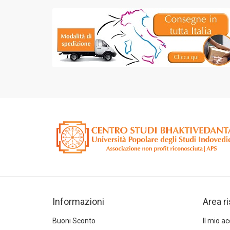
Informazioni
Area r
Buoni Sconto
Il mio a