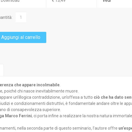
Download
€ 13,49
Vedi
antità:
Aggiungi al carrello
ferenza che appare incolmabile
.
ze, poiché chi nasce inevitabilmente muore.
pare un’illogica contraddizione, un’offesa a tutto
ciò che ha dato sens
giudizi e condizionamenti distruttivi, è fondamentale andare oltre le a
ano di consapevolezza superiore.
ga Marco Ferrini
, ci porta infine a realizzare la nostra natura immorta
gnamenti, nella seconda parte di questo seminario, l’autore offre
un’esp