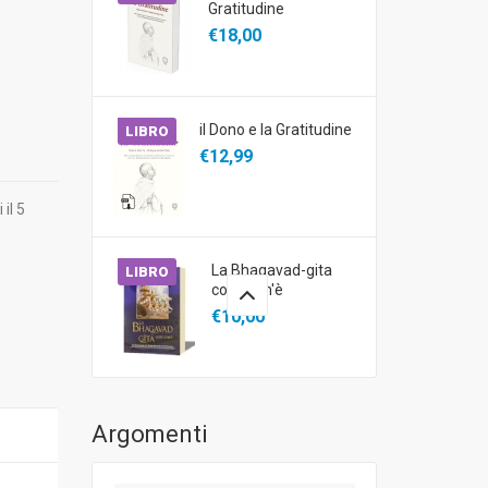
Gratitudine
€18,00
il Dono e la Gratitudine
LIBRO
€12,99
il 5
La Bhagavad-gita
LIBRO
così com'è
€10,00
Argomenti