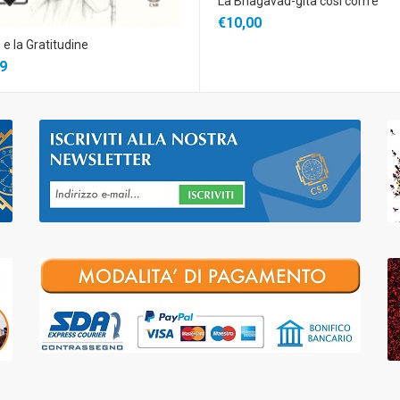
La Bhagavad-gita così com'è
€10,00
 e la Gratitudine
9