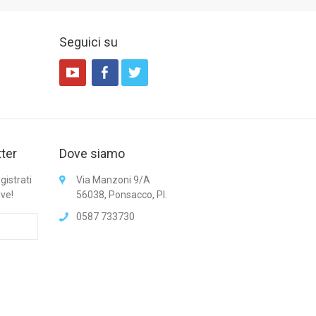
Seguici su
tter
Dove siamo
gistrati
Via Manzoni 9/A
ive!
56038, Ponsacco, PI.
0587 733730