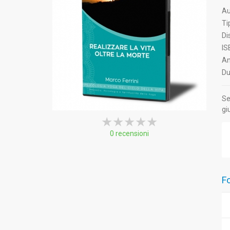
Au
Ti
Di
IS
An
Du
Se
gi
★★★★★
★★★★★
★★★★★
0 recensioni
Fo