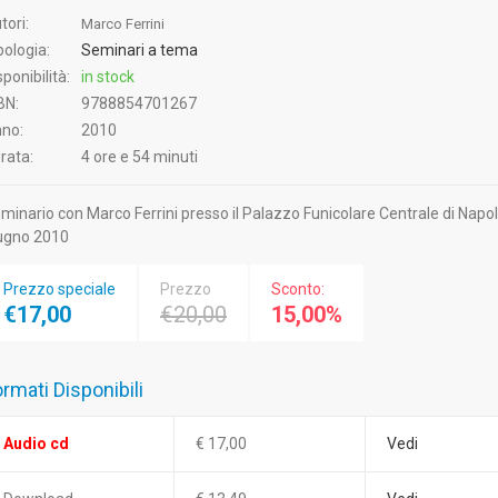
tori:
Marco Ferrini
pologia:
Seminari a tema
sponibilità:
in stock
BN:
9788854701267
no:
2010
rata:
4 ore e 54 minuti
minario con Marco Ferrini presso il Palazzo Funicolare Centrale di Napoli 
ugno 2010
Prezzo speciale
Prezzo
Sconto:
€17,00
€20,00
15,00%
rmati Disponibili
Audio cd
€ 17,00
Vedi