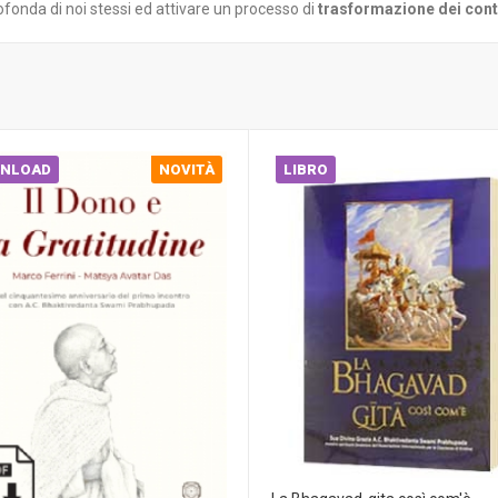
rofonda di noi stessi ed attivare un processo di
trasformazione dei conte
NLOAD
NOVITÀ
LIBRO