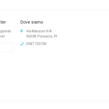
tter
Dove siamo
gistrati
Via Manzoni 9/A
ive!
56038, Ponsacco, PI.
0587 733730