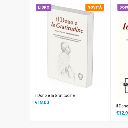
LIBRO
NOVITÀ
DOW
il Dono e la Gratitudine
€18,00
il Dono
€12,9