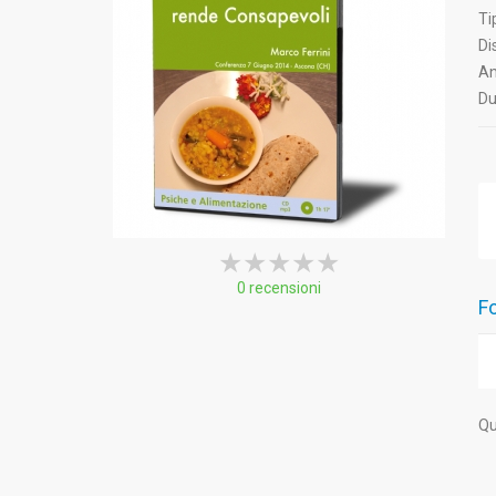
Ti
Di
An
Du
★★★★★
★★★★★
★★★★★
0 recensioni
Fo
Qu