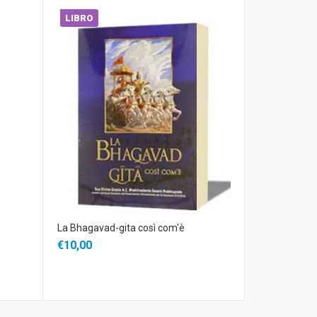
LIBRO
LIBRO
La Bhagavad-gita così com'è
Sentieri di Fe
€10,00
€14,00
€11