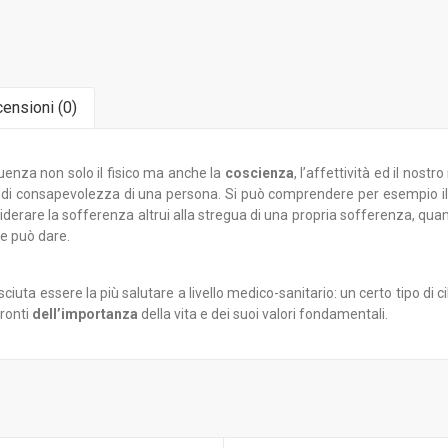
ensioni (
0
)
luenza non solo il fisico ma anche la
coscienza
, l’affettività ed il nos
 di consapevolezza di una persona. Si può comprendere per esempio il su
siderare la sofferenza altrui alla stregua di una propria sofferenza, qua
he può dare.
iuta essere la più salutare a livello medico-sanitario: un certo tipo di 
fronti
dell’importanza
della vita e dei suoi valori fondamentali.