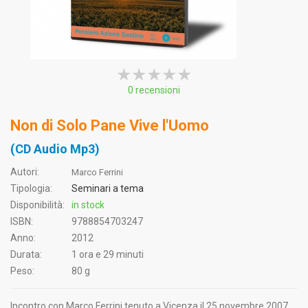
★★★★★
★★★★★
★★★★★
0 recensioni
Non di Solo Pane Vive l'Uomo
(CD Audio Mp3)
Autori:
Marco Ferrini
Tipologia:
Seminari a tema
Disponibilità:
in stock
ISBN:
9788854703247
Anno:
2012
Durata:
1 ora e 29 minuti
Peso:
80 g
Incontro con Marco Ferrini tenuto a Vicenza il 25 novembre 2007