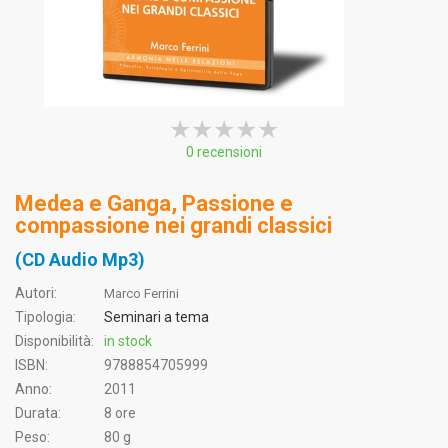
★★★★★
★★★★★
★★★★★
0 recensioni
Medea e Ganga, Passione e
compassione nei grandi classici
(CD Audio Mp3)
Autori:
Marco Ferrini
Tipologia:
Seminari a tema
Disponibilità:
in stock
ISBN:
9788854705999
Anno:
2011
Durata:
8 ore
Peso:
80 g