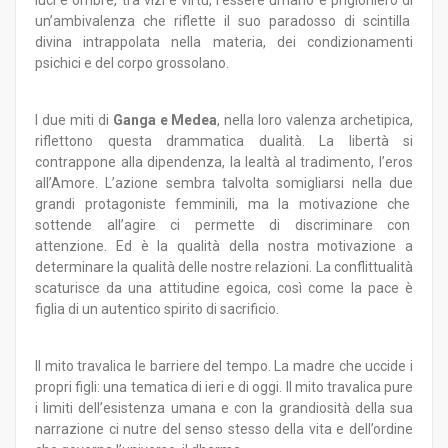
un’ambivalenza che riflette il suo paradosso di scintilla
divina intrappolata nella materia, dei condizionamenti
psichici e del corpo grossolano.
I due miti di
Ganga e Medea
, nella loro valenza archetipica,
riflettono questa drammatica dualità. La libertà si
contrappone alla dipendenza, la lealtà al tradimento, l’eros
all’Amore. L’azione sembra talvolta somigliarsi nella due
grandi protagoniste femminili, ma la motivazione che
sottende all’agire ci permette di discriminare con
attenzione. Ed è la qualità della nostra motivazione a
determinare la qualità delle nostre relazioni. La conflittualità
scaturisce da una attitudine egoica, così come la pace è
figlia di un autentico spirito di sacrificio.
Il mito travalica le barriere del tempo. La madre che uccide i
propri figli: una tematica di ieri e di oggi. Il mito travalica pure
i limiti dell’esistenza umana e con la grandiosità della sua
narrazione ci nutre del senso stesso della vita e dell’ordine