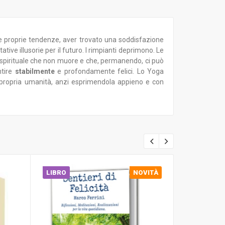
e proprie tendenze, aver trovato una soddisfazione
tive illusorie per il futuro. I rimpianti deprimono. Le
leo spirituale che non muore e che, permanendo, ci può
ntire
stabilmente
e profondamente felici. Lo Yoga
a propria umanità, anzi esprimendola appieno e con
LIBRO
NOVITÀ
DOWNLOA