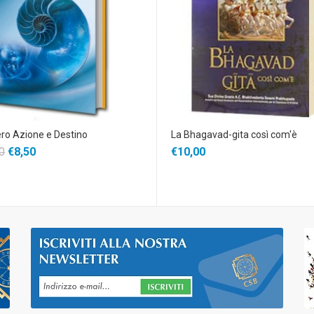
ro Azione e Destino
La Bhagavad-gita così com'è
0
€8,50
€10,00