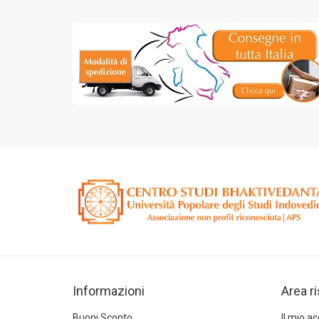
Informazioni
Area r
Buoni Sconto
Il mio a