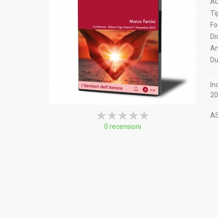
Au
Ti
Fo
Di
An
Du
In
20
★★★★★
★★★★★
★★★★★
AS
0 recensioni