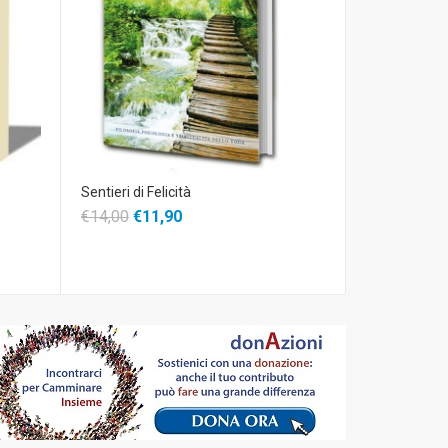
Sentieri di Felicità
€14,00
€11,90
il Dono e la G
€12,99