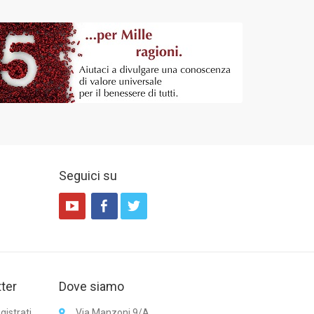
Seguici su
tter
Dove siamo
gistrati
Via Manzoni 9/A