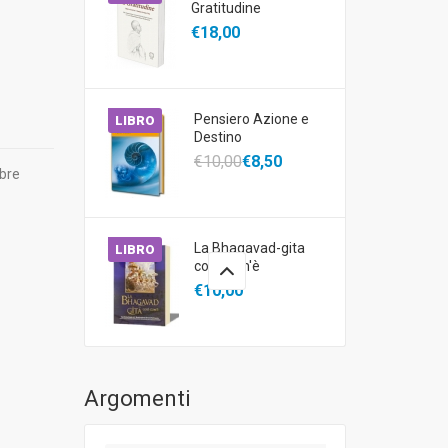
Gratitudine
€18,00
Pensiero Azione e
LIBRO
Destino
€10,00
€8,50
mbre
La Bhagavad-gita
LIBRO
così com'è
€10,00
Argomenti