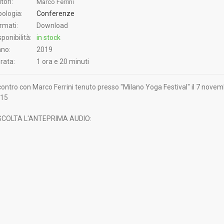
tori:
Marco Ferrini
pologia:
Conferenze
rmati:
Download
sponibilità:
in stock
no:
2019
rata:
1 ora e 20 minuti
contro con Marco Ferrini tenuto presso "Milano Yoga Festival" il 7 nove
15
COLTA L'ANTEPRIMA AUDIO: