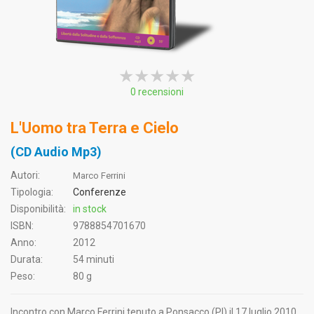
★★★★★
★★★★★
★★★★★
0 recensioni
L'Uomo tra Terra e Cielo
(CD Audio Mp3)
Autori:
Marco Ferrini
Tipologia:
Conferenze
Disponibilità:
in stock
ISBN:
9788854701670
Anno:
2012
Durata:
54 minuti
Peso:
80 g
Incontro con Marco Ferrini tenuto a Ponsacco (PI) il 17 luglio 2010