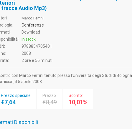
teriori
2 tracce Audio Mp3)
tori:
Marco Ferrini
pologia:
Conferenze
rmati:
Download
sponibilità:
in stock
BN:
9788854705401
no:
2008
rata:
2 ore e 56 minuti
contro con Marco Ferrini tenuto presso l’Università degli Studi di Bologna
amician, il 5 aprile 2008
Prezzo speciale
Prezzo
Sconto:
€7,64
€8,49
10,01%
rmati Disponibili