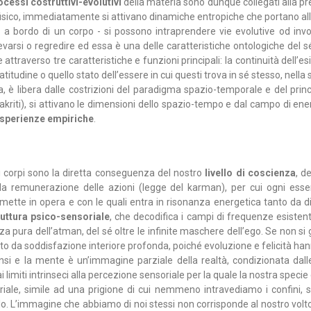
ocessi costruttivi-evolutivi
della materia sono dunque collegati alla pre
 fisico, immediatamente si attivano dinamiche entropiche che portano all
 a bordo di un corpo - si possono intraprendere vie evolutive od involu
arsi o regredire ed essa è una delle caratteristiche ontologiche del sé
me attraverso tre caratteristiche e funzioni principali: la continuità dell’
eatitudine o quello stato dell’essere in cui questi trova in sé stesso, nel
 libera dalle costrizioni del paradigma spazio-temporale e del princip
akriti), si attivano le dimensioni dello spazio-tempo e dal campo di e
sperienze empiriche
.
ri corpi sono la diretta conseguenza del nostro
livello di coscienza
, d
e della remunerazione delle azioni (legge del karman), per cui ogni 
e mette in opera e con le quali entra in risonanza energetica tanto da 
ruttura psico-sensoriale
, che decodifica i campi di frequenze esistenti
za pura dell’atman, del sé oltre le infinite maschere dell’ego. Se non s
zato da soddisfazione interiore profonda, poiché evoluzione e felicità 
si e la mente è un’immagine parziale della realtà, condizionata dall
 limiti intrinseci alla percezione sensoriale per la quale la nostra spec
iale, simile ad una prigione di cui nemmeno intravediamo i confini, s
. L’immagine che abbiamo di noi stessi non corrisponde al nostro volto