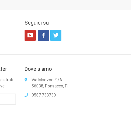
Seguici su
tter
Dove siamo
gistrati
Via Manzoni 9/A
ive!
56038, Ponsacco, PI.
0587 733730