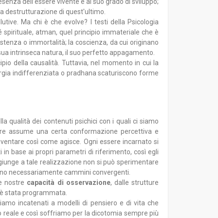
senza dell’essere vivente e al suo grado di sviluppo;
a destrutturazione di quest'ultimo.
tive. Ma chi è che evolve? I testi della Psicologia
 spirituale, atman, quel principio immateriale che è
esistenza o immortalità; la coscienza, da cui originano
la sua intrinseca natura, il suo perfetto appagamento.
io della causalità. Tuttavia, nel momento in cui la
nergia indifferenziata o pradhana scaturiscono forme
ella qualità dei contenuti psichici con i quali ci siamo
essere assume una certa conformazione percettiva e
diventare così come agisce. Ogni essere incarnato si
 in base ai propri parametri di riferimento, così egli
i giunge a tale realizzazione non si può sperimentare
hanno necessariamente cammini convergenti.
e nostre
capacità di osservazione
, dalle strutture
ie è stata programmata.
iamo incatenati a modelli di pensiero e di vita che
 reale e così soffriamo per la dicotomia sempre più