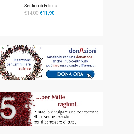
Sentieri di Felicità
€14,00
€11,90
il Dono e la G
€12,99