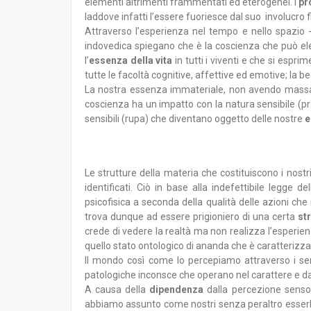
elementi altrimenti frammentati ed eterogenei. I
pr
laddove infatti l’essere fuoriesce dal suo involucro
Attraverso l’esperienza nel tempo e nello spazio -
indovedica spiegano che è la coscienza che può elev
l’
essenza della vita
in tutti i viventi e che si espri
tutte le facoltà cognitive, affettive ed emotive; la b
La nostra essenza immateriale, non avendo massa, è
coscienza ha un impatto con la natura sensibile (pr
sensibili (rupa) che diventano oggetto delle nostre
e
Le strutture della materia che costituiscono i nost
identificati. Ciò in base alla indefettibile legg
psicofisica a seconda della qualità delle azioni ch
trova dunque ad essere prigioniero di una certa
st
crede di vedere la realtà ma non realizza l’esperien
quello stato ontologico di ananda che è caratteriz
Il mondo così come lo percepiamo attraverso i sen
patologiche inconsce che operano nel carattere e dai
A causa della
dipendenza
dalla percezione sensor
abbiamo assunto come nostri senza peraltro esserlo