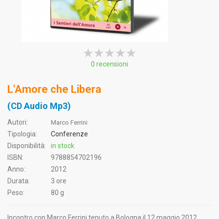
★★★★★
★★★★★
★★★★★
0 recensioni
L'Amore che Libera
(CD Audio Mp3)
Autori:
Marco Ferrini
Tipologia:
Conferenze
Disponibilità:
in stock
ISBN:
9788854702196
Anno:
2012
Durata:
3 ore
Peso:
80 g
Incontro con Marco Ferrini tenuto a Bologna il 12 maggio 2012