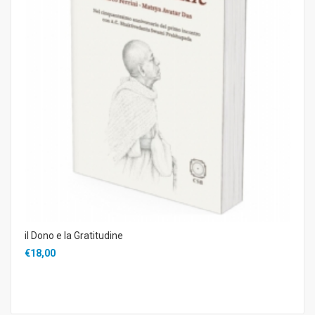
il Dono e la Gratitudine
€18,00