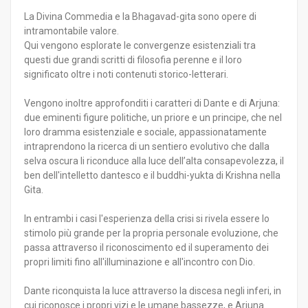
La Divina Commedia e la Bhagavad-gita sono opere di
intramontabile valore.
Qui vengono esplorate le convergenze esistenziali tra
questi due grandi scritti di filosofia perenne e il loro
significato oltre i noti contenuti storico-letterari.
Vengono inoltre approfonditi i caratteri di Dante e di Arjuna:
due eminenti figure politiche, un priore e un principe, che nel
loro dramma esistenziale e sociale, appassionatamente
intraprendono la ricerca di un sentiero evolutivo che dalla
selva oscura li riconduce alla luce dell’alta consapevolezza, il
ben dell'intelletto dantesco e il buddhi-yukta di Krishna nella
Gita.
In entrambi i casi l'esperienza della crisi si rivela essere lo
stimolo più grande per la propria personale evoluzione, che
passa attraverso il riconoscimento ed il superamento dei
propri limiti fino all'illuminazione e all'incontro con Dio.
Dante riconquista la luce attraverso la discesa negli inferi, in
cui riconosce i propri vizi e le umane bassezze, e Arjuna