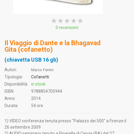
★★★★★
★★★★★
★★★★★
0 recensioni
Il Viaggio di Dante e la Bhagavad
Gita (cofanetto)
(chiavetta USB 16 gb)
Autori:
Marco Ferrini
Tipologia:
Cofanetti
Disponibilità:
in stock
ISBN:
9788854705944
Anno:
2014
Durata:
54 ore
1) VIDEO conferenza tenuta presso "Palazzo dei 500" a Firenze il
26 settembre 2009
2) AUDIO seminario tenuto a Pinarella di Cervia (RA) dal 27