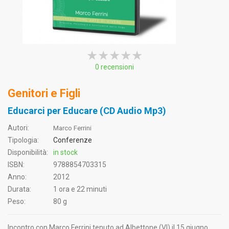
★★★★★
★★★★★
★★★★★
0 recensioni
Genitori e Figli
Educarci per Educare (CD Audio Mp3)
Autori:
Marco Ferrini
Tipologia:
Conferenze
Disponibilità:
in stock
ISBN:
9788854703315
Anno:
2012
Durata:
1 ora e 22 minuti
Peso:
80 g
Incontro con Marco Ferrini tenuto ad Albettone (VI) il 15 giugno