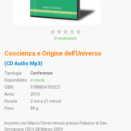
★★★★★
★★★★★
★★★★★
0 recensioni
Coscienza e Origine dell'Universo
(CD Audio Mp3)
Tipologia:
Conferenze
Disponibilità:
in stock
ISBN:
9788854700321
Anno:
2010
Durata:
2 ore e 21 minuti
Peso:
80 g
Incontro con Marco Ferrini tenuto presso Palazzo di San
Gimignano (SI) il 28 Marzo 2009