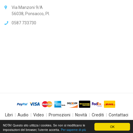
Via Manzoni 9/A
56038, Ponsacco, PI.
0587 733730
Libri
Audio
Video
Promozioni
Novità
Crediti
Contattaci
© 2019
CSB Store
. All Rights Reserved.
NOTA! Questo sito utilizza i cookies. Se non si modificano le
OK
impostazioni del browser, l'utente accetta.
Per saperne di più