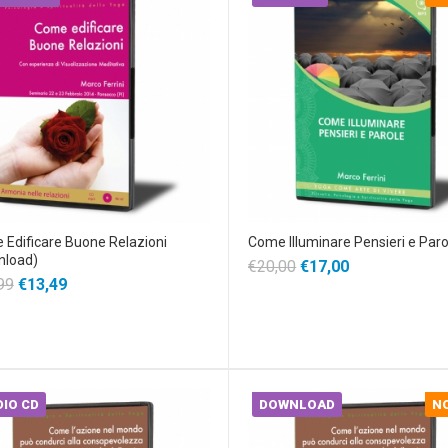
Edificare Buone Relazioni
Come Illuminare Pensieri e Paro
nload)
€20,00
€17,00
99
€13,49
IO CD
DOWNLOAD
N