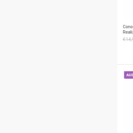
Conos
Reali
€14,
AUD