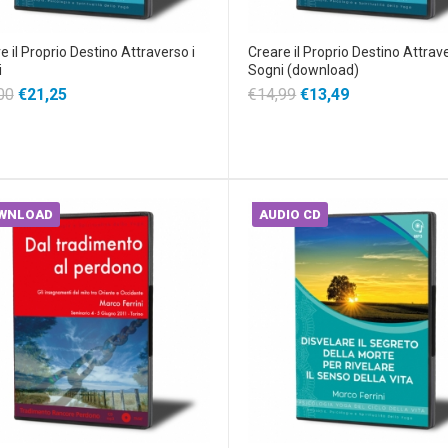
e il Proprio Destino Attraverso i
Creare il Proprio Destino Attrave
i
Sogni (download)
00
€21,25
€14,99
€13,49
WNLOAD
AUDIO CD