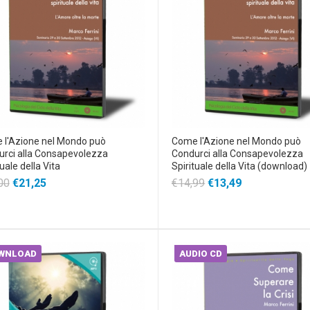
 l'Azione nel Mondo può
Come l'Azione nel Mondo può
rci alla Consapevolezza
Condurci alla Consapevolezza
tuale della Vita
Spirituale della Vita (download)
00
€21,25
€14,99
€13,49
WNLOAD
AUDIO CD