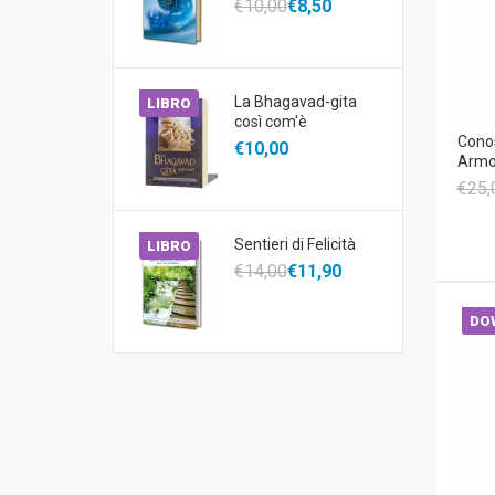
€10,00
€8,50
La Bhagavad-gita
LIBRO
così com'è
Conos
€10,00
Armon
€25,
Sentieri di Felicità
LIBRO
€14,00
€11,90
DO