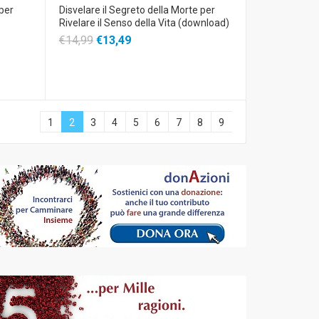
 per
Disvelare il Segreto della Morte per
Rivelare il Senso della Vita (download)
€14,99
€13,49
1
2
3
4
5
6
7
8
9