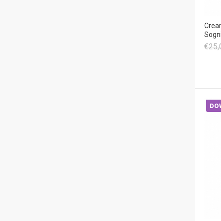
Crear
Sogn
€25,
DO