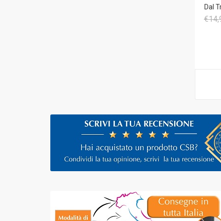
Dal T
€14,