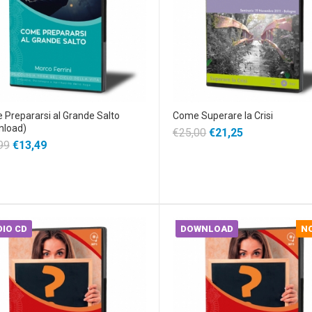
Prepararsi al Grande Salto
Come Superare la Crisi
nload)
€25,00
€21,25
99
€13,49
IO CD
DOWNLOAD
N