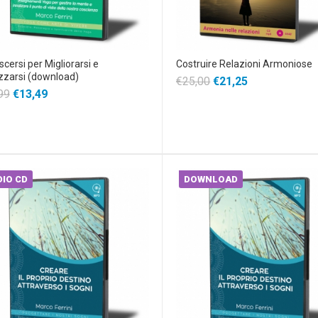
cersi per Migliorarsi e
Costruire Relazioni Armoniose
zzarsi (download)
€25,00
€21,25
99
€13,49
IO CD
DOWNLOAD