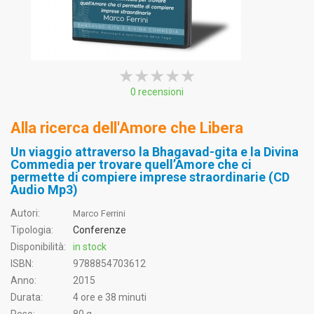
★★★★★
★★★★★
★★★★★
0 recensioni
Alla ricerca dell'Amore che Libera
Un viaggio attraverso la Bhagavad-gita e la Divina
Commedia per trovare quell’Amore che ci
permette di compiere imprese straordinarie (CD
Audio Mp3)
Autori:
Marco Ferrini
Tipologia:
Conferenze
Disponibilità:
in stock
ISBN:
9788854703612
Anno:
2015
Durata:
4 ore e 38 minuti
Peso:
80 g