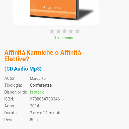
★★★★★
★★★★★
★★★★★
0 recensioni
Affinità Karmiche o Affinità
Elettive?
(CD Audio Mp3)
Autori:
Marco Ferrini
Tipologia:
Conferenze
Disponibilità:
in stock
ISBN:
9788854703346
Anno:
2014
Durata:
2 ore e 21 minuti
Peso:
80 g