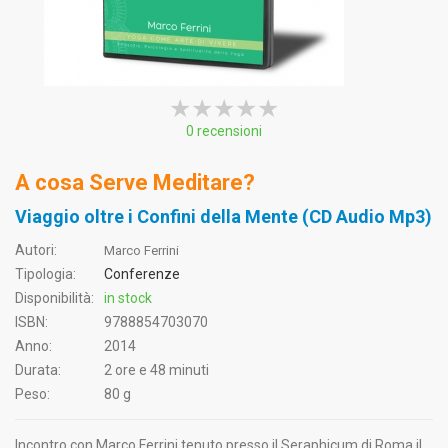
★★★★★
★★★★★
★★★★★
0 recensioni
A cosa Serve Meditare?
Viaggio oltre i Confini della Mente (CD Audio Mp3)
Autori:
Marco Ferrini
Tipologia:
Conferenze
Disponibilità:
in stock
ISBN:
9788854703070
Anno:
2014
Durata:
2 ore e 48 minuti
Peso:
80 g
Incontro con Marco Ferrini tenuto presso il Seraphicum di Roma il