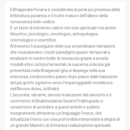
Il Bhagavata Purana è considerata la perla più preziosa della
letteratura puranica e il frutto maturo dell’albero della
conoscenza Indo-vedica.
È un testo di immenso valore non solo spirituale ma anche
filosofico, psicologico, sociologico, antropologico,
cosmologico e scientifico.
Attraverso il susseguirsi delle sue straordinarie narrazioni,
che rivoluzionano i nostri paradigmi spazio-temporali e
innalzano in nostro livello di coscienza grazie a eccelsi
modelli etico comportamentali, la suprema scienza già
presentata nella Bhagavad-gita si dispiega nella sua
interezza, conducendoci passo dopo passo dalle bassezze
del più gretto egoismo verso l’impareggiabile eccellenza
dell’Amore divino, la Bhakti.
L’accurata, vibrante, devota traduzione dal sanscrito e il
commento di Bhaktivedanta Swami Prabhupada ci
consentono di accedere a questi antichi e sublimi
insegnamenti attraverso un linguaggio fresco, che
attualizza il testo con una profondità interpretativa degna di
un grande Maestro di immensa realizzazione spirituale.