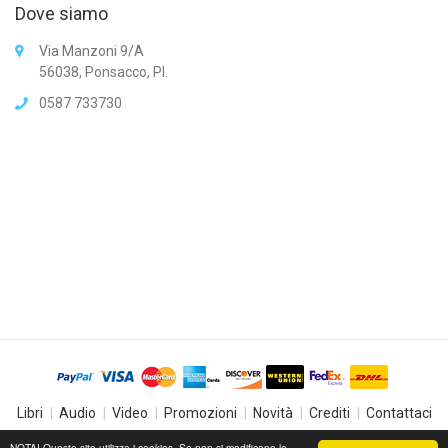
Dove siamo
Via Manzoni 9/A
56038, Ponsacco, PI.
0587 733730
Libri
Audio
Video
Promozioni
Novità
Crediti
Contattaci
© 2019
CSB Store
. All Rights Reserved.
NOTA! Questo sito utilizza i cookies. Se non si modificano le