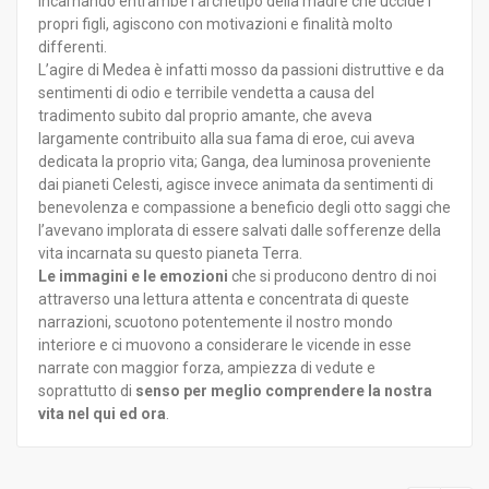
incarnando entrambe l’archetipo della madre che uccide i
propri figli, agiscono con motivazioni e finalità molto
differenti.
L’agire di Medea è infatti mosso da passioni distruttive e da
sentimenti di odio e terribile vendetta a causa del
tradimento subito dal proprio amante, che aveva
largamente contribuito alla sua fama di eroe, cui aveva
dedicata la proprio vita; Ganga, dea luminosa proveniente
dai pianeti Celesti, agisce invece animata da sentimenti di
benevolenza e compassione a beneficio degli otto saggi che
l’avevano implorata di essere salvati dalle sofferenze della
vita incarnata su questo pianeta Terra.
Le immagini e le emozioni
che si producono dentro di noi
attraverso una lettura attenta e concentrata di queste
narrazioni, scuotono potentemente il nostro mondo
interiore e ci muovono a considerare le vicende in esse
narrate con maggior forza, ampiezza di vedute e
soprattutto di
senso per meglio comprendere la nostra
vita nel qui ed ora
.