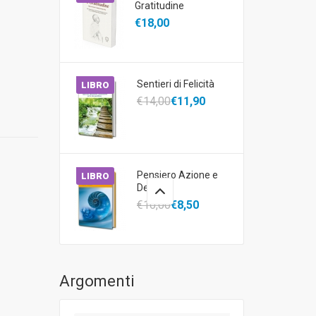
Gratitudine
€18,00
Sentieri di Felicità
LIBRO
€14,00
€11,90
Pensiero Azione e
LIBRO
Destino
€10,00
€8,50
Argomenti