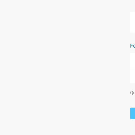
Fo
Qu