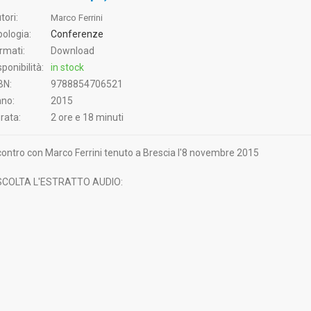
tori:
Marco Ferrini
pologia:
Conferenze
rmati:
Download
sponibilità:
in stock
BN:
9788854706521
no:
2015
rata:
2 ore e 18 minuti
contro con Marco Ferrini tenuto a Brescia l'8 novembre 2015
COLTA L'ESTRATTO AUDIO: