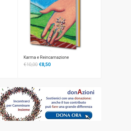
Karma e Reincarnazione
Psicologia de
Benessere
€10,00
€8,50
€12,00
€10