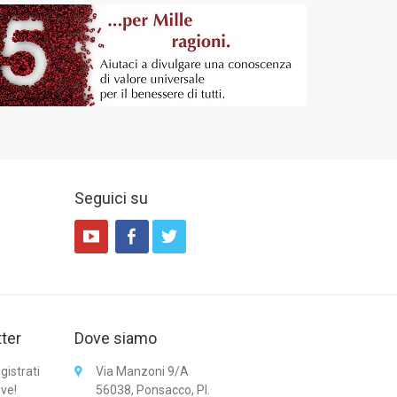
Seguici su
tter
Dove siamo
gistrati
Via Manzoni 9/A
ive!
56038, Ponsacco, PI.