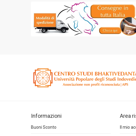
Informazioni
Area r
Buoni Sconto
Il mio a