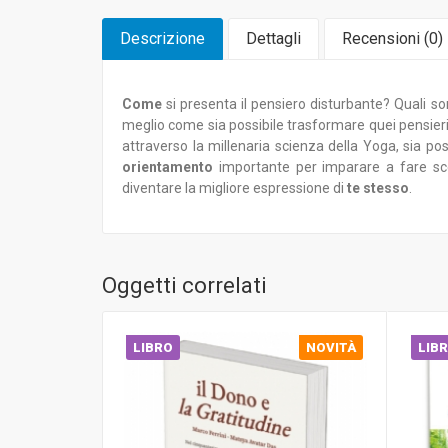
Descrizione
Dettagli
Recensioni (
0
)
Come
si presenta il pensiero disturbante? Quali 
meglio come sia possibile trasformare quei pensieri 
attraverso la millenaria scienza della Yoga, sia p
orientamento
importante per imparare a fare scel
diventare la migliore espressione di
te stesso
.
Oggetti correlati
LIBRO
NOVITÀ
LIB