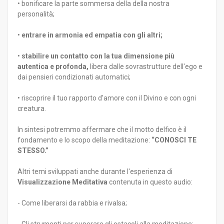
• bonificare la parte sommersa della della nostra
personalità;
•
entrare in armonia ed empatia con gli altri;
•
stabilire un contatto con la tua dimensione più
autentica e profonda,
libera dalle sovrastrutture dell'ego e
dai pensieri condizionati automatici;
• riscoprire il tuo rapporto d'amore con il Divino e con ogni
creatura.
In sintesi potremmo affermare che il motto delfico è il
fondamento e lo scopo della meditazione:
“CONOSCI TE
STESSO.”
Altri temi sviluppati anche durante l'esperienza di
Visualizzazione Meditativa
contenuta in questo audio:
- Come liberarsi da rabbia e rivalsa;
- Gli strumenti per superare gli ostacoli alla meditazione;