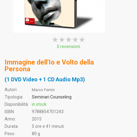
★★★★★
★★★★★
★★★★★
0 recensioni
Immagine dell'Io e Volto della
Persona
(1 DVD Video + 1 CD Audio Mp3)
Autori:
Marco Ferrini
Tipologia:
Seminari Counseling
Disponibilità:
in stock
ISBN:
9788854701243
Anno:
2015
Durata:
5 ore e 41 minuti
Peso:
80 g