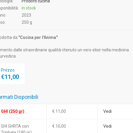
pologia:
Prodotti cucina
sponibilità:
in stock
no:
2023
so:
250 g
odotta da
"Cucina per l'Anima"
imento dalle straordinarie qualità ritenuto un vero elisir nella medicina
urvedica
Prezzo
€11,00
rmati Disponibili
GHI (250 gr)
€ 11,00
Vedi
GHI GHRTA con
€ 10,00
Vedi
Triphala (190 gr)