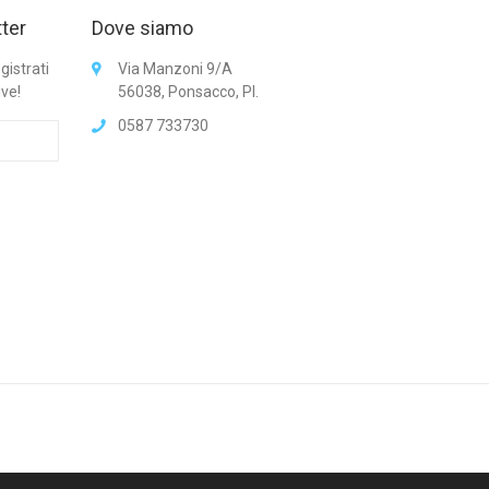
tter
Dove siamo
gistrati
Via Manzoni 9/A
ive!
56038, Ponsacco, PI.
0587 733730