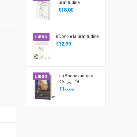
Gratitudine
€18,00
il Dono e la Gratitudine
LIBRO
€12,99
La Bhagavad-gita
LIBRO
così com'è
€10,00