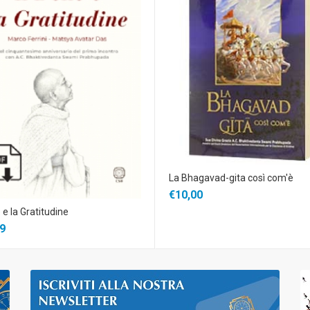
La Bhagavad-gita così com'è
€10,00
 e la Gratitudine
9