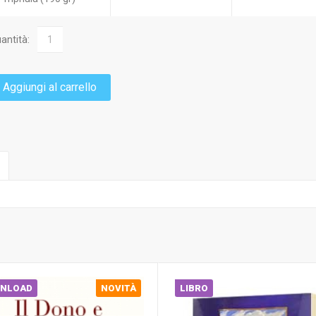
antità:
Aggiungi al carrello
NLOAD
NOVITÀ
LIBRO