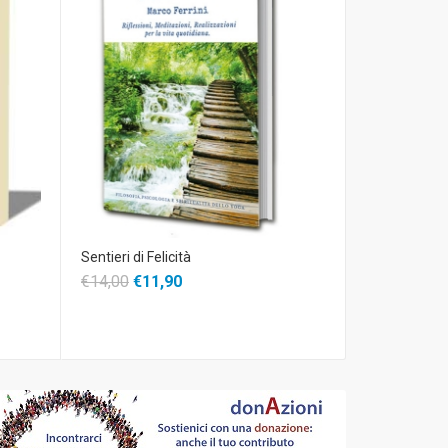
Sentieri di Felicità
il Dono e la G
€14,00
€11,90
€14,99