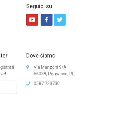
Seguici su
tter
Dove siamo
gistrati
Via Manzoni 9/A
ive!
56038, Ponsacco, PI.
0587 733730