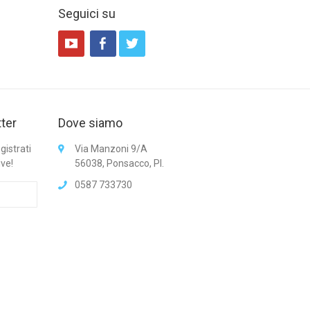
Seguici su
tter
Dove siamo
gistrati
Via Manzoni 9/A
ive!
56038, Ponsacco, PI.
0587 733730