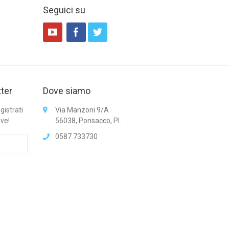
Seguici su
tter
Dove siamo
gistrati
Via Manzoni 9/A
ive!
56038, Ponsacco, PI.
0587 733730